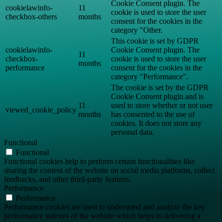
Cookie Consent plugin. The
cookielawinfo-
11
cookie is used to store the user
checkbox-others
months
consent for the cookies in the
category "Other.
This cookie is set by GDPR
cookielawinfo-
Cookie Consent plugin. The
11
checkbox-
cookie is used to store the user
months
performance
consent for the cookies in the
category "Performance".
The cookie is set by the GDPR
Cookie Consent plugin and is
11
used to store whether or not user
viewed_cookie_policy
months
has consented to the use of
cookies. It does not store any
personal data.
Functional
Functional
Functional cookies help to perform certain functionalities like
sharing the content of the website on social media platforms, collect
feedbacks, and other third-party features.
Performance
Performance
Performance cookies are used to understand and analyze the key
performance indexes of the website which helps in delivering a