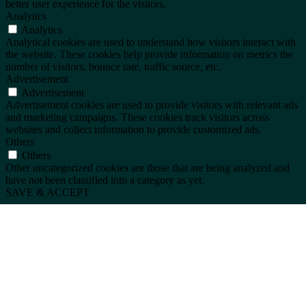
better user experience for the visitors.
Analytics
Analytics
Analytical cookies are used to understand how visitors interact with
the website. These cookies help provide information on metrics the
number of visitors, bounce rate, traffic source, etc.
Advertisement
Advertisement
Advertisement cookies are used to provide visitors with relevant ads
and marketing campaigns. These cookies track visitors across
websites and collect information to provide customized ads.
Others
Others
Other uncategorized cookies are those that are being analyzed and
have not been classified into a category as yet.
SAVE & ACCEPT