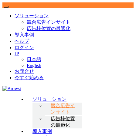
ソリューション
競合広告インサイト
広告枠位置の最適化
導入事例
ヘルプ
ログイン
JP
日本語
English
お問合せ
今すぐ始める
Browsi
ソリューション
競合広告イ
Gain control of your digital real-estate.
ンサイト
広告枠位置
の最適化
導入事例