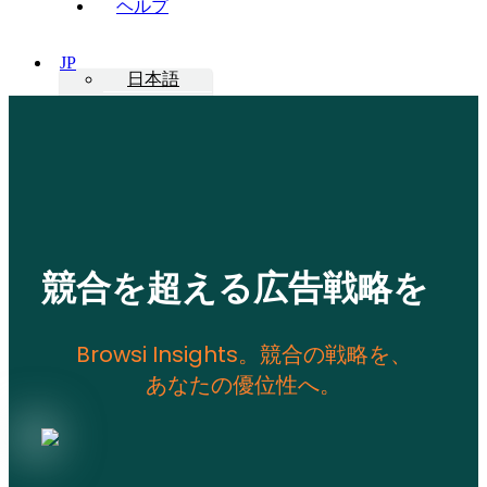
ヘルプ
JP
日本語
English
ログイン
デモを
予約す
る
今すぐ始
める
競合を超える広告戦略を
Browsi Insights。競合の戦略を、
あなたの優位性へ。