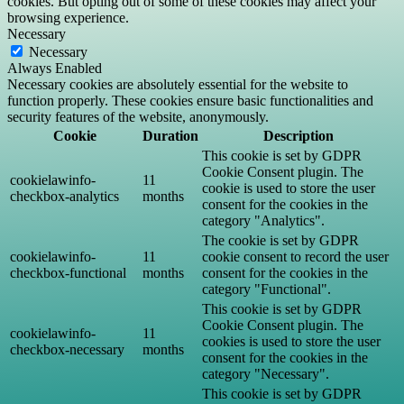
cookies. But opting out of some of these cookies may affect your
browsing experience.
Necessary
Necessary
Always Enabled
Necessary cookies are absolutely essential for the website to
function properly. These cookies ensure basic functionalities and
security features of the website, anonymously.
Cookie
Duration
Description
This cookie is set by GDPR
Cookie Consent plugin. The
cookielawinfo-
11
cookie is used to store the user
checkbox-analytics
months
consent for the cookies in the
category "Analytics".
The cookie is set by GDPR
cookielawinfo-
11
cookie consent to record the user
checkbox-functional
months
consent for the cookies in the
category "Functional".
This cookie is set by GDPR
Cookie Consent plugin. The
cookielawinfo-
11
cookies is used to store the user
checkbox-necessary
months
consent for the cookies in the
category "Necessary".
This cookie is set by GDPR