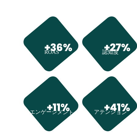
+36%
+27%
認知度
ROAS
+41%
+11%
エンゲージメント
アテンション